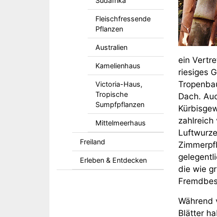
Südafrika
Fleischfressende
Pflanzen
Australien
ein Vertre
Kamelienhaus
riesiges 
Tropenbau
Victoria-Haus,
Tropische
Dach. Auc
Sumpfpflanzen
Kürbisge
zahlreich
Mittelmeerhaus
Luftwurzel
Freiland
Zimmerpfl
gelegentl
Erleben & Entdecken
die wie g
Fremdbest
Während v
Blätter h