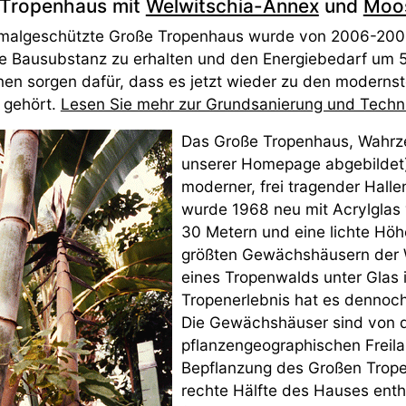
 Tropenhaus mit
Welwitschia-Annex
und
Moos
malgeschützte Große Tropenhaus wurde von 2006-2009
he Bausubstanz zu erhalten und den Energiebedarf um 
nen sorgen dafür, dass es jetzt wieder zu den moderns
t gehört.
Lesen Sie mehr zur Grundsanierung und Techn
Das Große Tropenhaus, Wahrz
unserer Homepage abgebildet) i
moderner, frei tragender Hall
wurde 1968 neu mit Acrylglas 
30 Metern und eine lichte Höh
größten Gewächshäusern der W
eines Tropenwalds unter Glas is
Tropenerlebnis hat es dennoch
Die Gewächshäuser sind von d
pflanzengeographischen Freil
Bepflanzung des Großen Tropen
rechte Hälfte des Hauses enthä