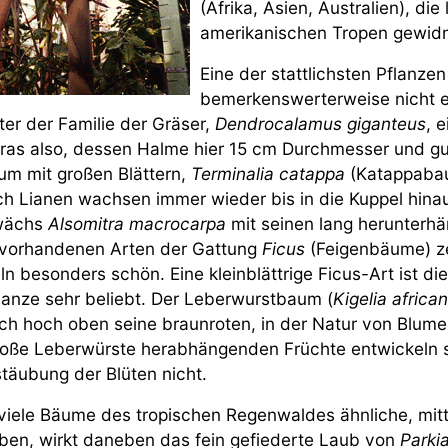
(Afrika, Asien, Australien), die
amerikanischen Tropen gewid
Eine der stattlichsten Pflanzen 
bemerkenswerterweise nicht e
ter der Familie der Gräser,
Dendrocalamus giganteus
, 
Gras also, dessen Halme hier 15 cm Durchmesser und gu
m mit großen Blättern,
Terminalia catappa
(Katappabaum
h Lianen wachsen immer wieder bis in die Kuppel hinauf
wächs
Alsomitra macrocarpa
mit seinen lang herunterhä
 vorhandenen Arten der Gattung
Ficus
(Feigenbäume) z
n besonders schön. Eine kleinblättrige Ficus-Art ist die
anze sehr beliebt. Der Leberwurstbaum (
Kigelia africa
ich hoch oben seine braunroten, in der Natur von Blu
roße Leberwürste herabhängenden Früchte entwickeln sic
äubung der Blüten nicht.
iele Bäume des tropischen Regenwaldes ähnliche, mitte
aben, wirkt daneben das fein gefiederte Laub von
Parki