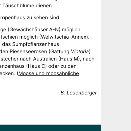
er Täuschblume dienen.
 Tropenhaus zu sehen sind.
lage (Gewächshäuser A-N) möglich.
tschien möglich (
Welwitschia-Annex
).
n das Sumpfpflanzenhaus
 den Riesenseerosen (Gattung
Victoria
)
stecher nach Australien (Haus M), nach
anzenhaus (Haus C) oder zu den
ecken. (
Moose und moosähnliche
B. Leuenberger