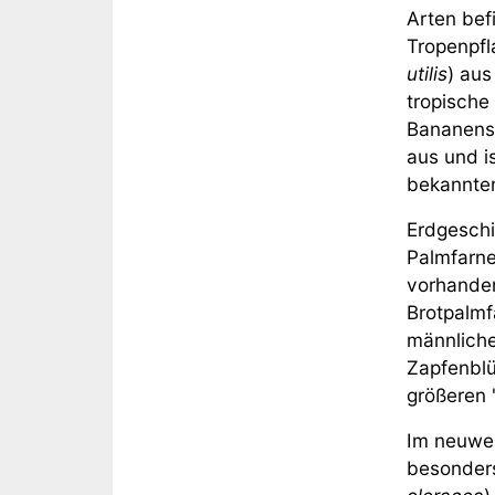
Arten bef
Tropenpfl
utilis
) aus
tropische 
Bananenst
aus und i
bekannten
Erdgeschi
Palmfarne
vorhanden
Brotpalm
männliche
Zapfenblü
größeren 
Im neuwel
besonders