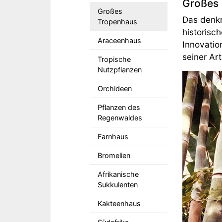
Großes
Großes
Das denk
Tropenhaus
historisc
Araceenhaus
Innovatio
seiner Ar
Tropische
Nutzpflanzen
Orchideen
Pflanzen des
Regenwaldes
Farnhaus
Bromelien
Afrikanische
Sukkulenten
Kakteenhaus