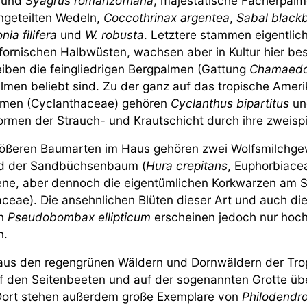
 und
Syagrus romanzoffiana
, majestätische Fächerpal
ngeteilten Wedeln,
Coccothrinax argentea
,
Sabal black
ia filifera
und
W. robusta
. Letztere stammen eigentlic
ifornischen Halbwüsten, wachsen aber in Kultur hier b
leiben die feingliedrigen Bergpalmen (Gattung
Chamaedo
men beliebt sind. Zu der ganz auf das tropische Ameri
lmen (Cyclanthaceae) gehören
Cyclanthus bipartitus
u
formen der Strauch- und Krautschicht durch ihre zweispit
rößeren Baumarten im Haus gehören zwei Wolfsmilchg
nd der Sandbüchsenbaum (
Hura crepitans
, Euphorbiace
ne, aber dennoch die eigentümlichen Korkwarzen am
eae). Die ansehnlichen Blüten dieser Art und auch di
on
Pseudobombax ellipticum
erscheinen jedoch nur hoch
n.
aus den regengrünen Wäldern und Dornwäldern der Tro
f den Seitenbeeten und auf der sogenannten Grotte übe
Dort stehen außerdem große Exemplare von
Philodendro