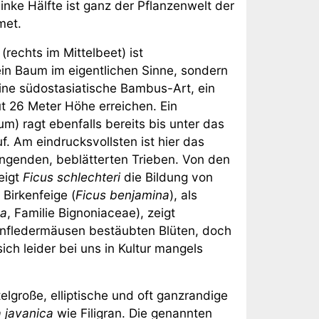
 linke Hälfte ist ganz der Pflanzenwelt der
met.
(rechts im Mittelbeet) ist
in Baum im eigentlichen Sinne, sondern
eine südostasiatische Bambus-Art, ein
t 26 Meter Höhe erreichen. Ein
) ragt ebenfalls bereits bis unter das
. Am eindrucksvollsten ist hier das
ngenden, beblätterten Trieben. Von den
eigt
Ficus schlechteri
die Bildung von
 Birkenfeige (
Ficus benjamina
), als
na
, Familie Bignoniaceae), zeigt
menfledermäusen bestäubten Blüten, doch
h leider bei uns in Kultur mangels
lgroße, elliptische und oft ganzrandige
a javanica
wie Filigran. Die genannten