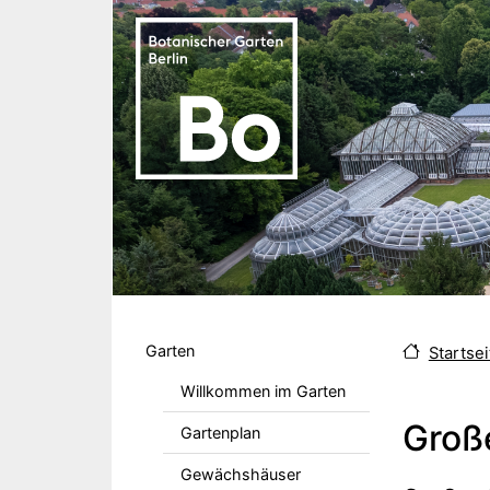
Direkt zum Inhalt
Hauptmenu DE
Garten
Startsei
Willkommen im Garten
Groß
Gartenplan
Gewächshäuser
Body