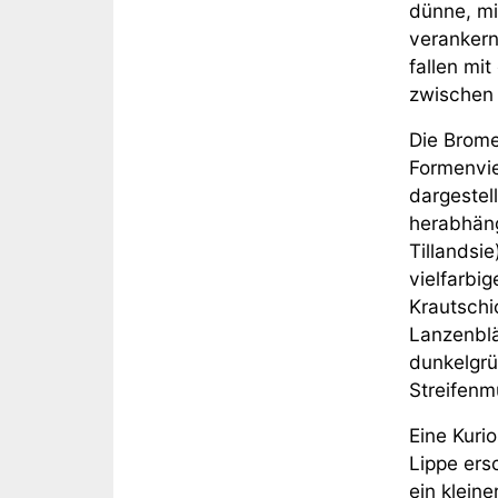
dünne, mi
verankern
fallen mi
zwischen
Die Brome
Formenvie
dargestel
herabhäng
Tillandsi
vielfarbig
Krautsch
Lanzenblä
dunkelgrü
Streifenm
Eine Kuri
Lippe ers
ein kleine