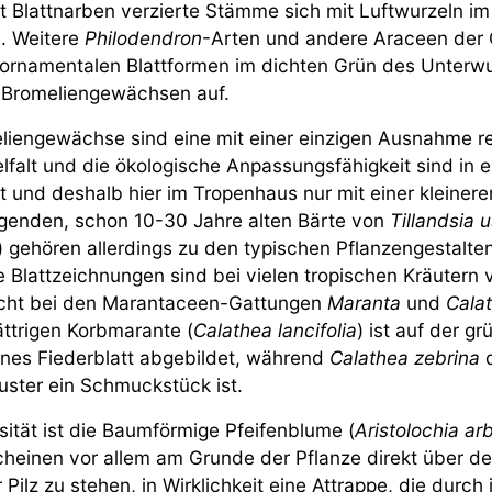
t Blattnarben verzierte Stämme sich mit Luftwurzeln
. Weitere
Philodendron
-Arten und andere Araceen der
t ornamentalen Blattformen im dichten Grün des Unte
 Bromeliengewächsen auf.
liengewächse sind eine mit einer einzigen Ausnahme rei
lfalt und die ökologische Anpassungsfähigkeit sind i
lt und deshalb hier im Tropenhaus nur mit einer kleiner
enden, schon 10-30 Jahre alten Bärte von
Tillandsia 
e) gehören allerdings zu den typischen Pflanzengestalte
e Blattzeichnungen sind bei vielen tropischen Kräutern ve
icht bei den Marantaceen-Gattungen
Maranta
und
Cala
ttrigen Korbmarante (
Calathea lancifolia
) ist auf der g
nes Fiederblatt abgebildet, während
Calathea zebrina
d
uster ein Schmuckstück ist.
osität ist die Baumförmige Pfeifenblume (
Aristolochia ar
cheinen vor allem am Grunde der Pflanze direkt über d
r Pilz zu stehen, in Wirklichkeit eine Attrappe, die durch