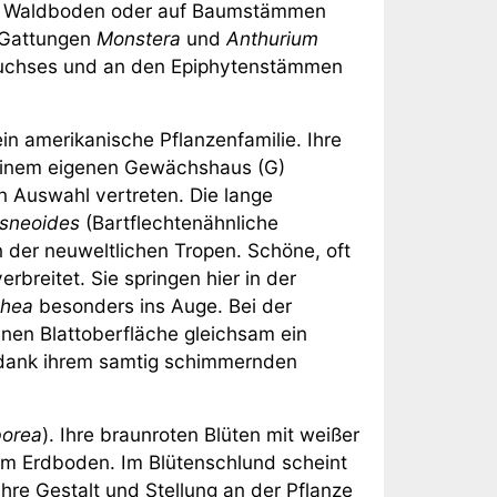
 im Waldboden oder auf Baumstämmen
 Gattungen
Monstera
und
Anthurium
rwuchses und an den Epiphytenstämmen
n amerikanische Pflanzenfamilie. Ihre
n einem eigenen Gewächshaus (G)
en Auswahl vertreten. Die lange
usneoides
(Bartflechtenähnliche
n der neuweltlichen Tropen. Schöne, oft
rbreitet. Sie springen hier in der
thea
besonders ins Auge. Bei der
rünen Blattoberfläche gleichsam ein
ank ihrem samtig schimmernden
borea
). Ihre braunroten Blüten mit weißer
em Erdboden. Im Blütenschlund scheint
 ihre Gestalt und Stellung an der Pflanze