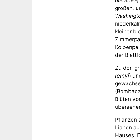
oleracea
)
großen, u
Washington
niederkal
kleiner b
Zimmerpal
Kolbenpa
der Blatt
Zu den g
remyi
) u
gewachse
(Bombacac
Blüten v
übersehe
Pflanzen 
Lianen au
Hauses. 