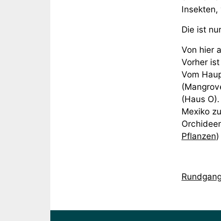
Insekten,
Die ist n
Von hier 
Vorher is
Vom Haup
(Mangrove
(Haus O).
Mexiko zu
Orchideen
Pflanzen
)
Rundgang