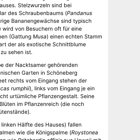
hauses. Stelzwurzeln sind bei
plar des Schraubenbaums (
Pandanus
trige Bananengewächse sind typisch
) wird von Besuchern oft für eine
nen (Gattung
Musa
) einen echten Stamm
art der als exotische Schnittblume
 zu sehen ist.
uppe der Nacktsamer gehörenden
anischen Garten in Schöneberg
eet rechts vom Eingang stehen der
cas rumphii
), links vom Eingang je ein
echt urtümliche Pflanzengestalt. Seine
Blüten im Pflanzenreich (die noch
ütenstände).
linken Hälfte des Hauses) fallen
palmen wie die Königspalme (
Roystonea