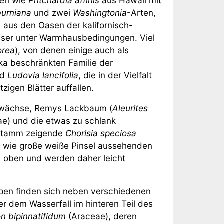
men wie
Pritchardia affinis
aus Hawaii mit
burniana
und zwei
Washingtonia
-Arten,
h aus den Oasen der kalifornisch-
esser unter Warmhausbedingungen. Viel
rea
), von denen einige auch als
ka beschränkten Familie der
nd
Ludovia lancifolia
, die in der Vielfalt
zigen Blätter auffallen.
ewächse, Remys Lackbaum (
Aleurites
ae) und die etwas zu schlank
 Stamm zeigende
Chorisia speciosa
e wie große weiße Pinsel aussehenden
 oben und werden daher leicht
pen finden sich neben verschiedenen
r dem Wasserfall im hinteren Teil des
n bipinnatifidum
(Araceae), deren