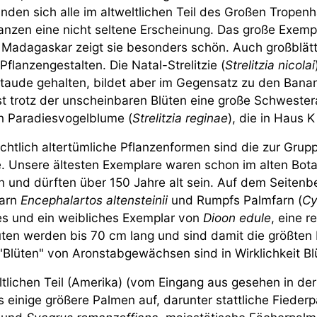
inden sich alle im altweltlichen Teil des Großen Tropen
anzen eine nicht seltene Erscheinung. Das große Exem
 Madagaskar zeigt sie besonders schön. Auch großblät
Pflanzengestalten. Die Natal-Strelitzie (
Strelitzia nicolai
aude gehalten, bildet aber im Gegensatz zu den Bana
st trotz der unscheinbaren Blüten eine große Schwester
 Paradiesvogelblume (
Strelitzia reginae
), die in Haus K
chtlich altertümliche Pflanzenformen sind die zur Gr
. Unsere ältesten Exemplare waren schon im alten Bot
 und dürften über 150 Jahre alt sein. Auf dem Seitenb
farn
Encephalartos altensteinii
und Rumpfs Palmfarn (
Cy
s und ein weibliches Exemplar von
Dioon edule
, eine r
ten werden bis 70 cm lang und sind damit die größten 
"Blüten" von Aronstabgewächsen sind in Wirklichkeit Bl
tlichen Teil (Amerika) (vom Eingang aus gesehen in der 
 einige größere Palmen auf, darunter stattliche Fieder