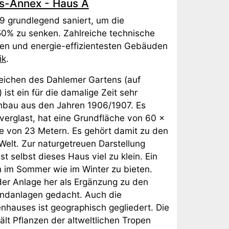
-Annex - Haus A
 grundlegend saniert, um die
50% zu senken. Zahlreiche technische
ten und energie-effizientesten Gebäuden
ik
.
eichen des Dahlemer Gartens (auf
st ein für die damalige Zeit sehr
enbau aus den Jahren 1906/1907. Es
verglast, hat eine Grundfläche von 60 x
e von 23 Metern. Es gehört damit zu den
elt. Zur naturgetreuen Darstellung
t selbst dieses Haus viel zu klein. Ein
 im Sommer wie im Winter zu bieten.
er Anlage her als Ergänzung zu den
andanlagen gedacht. Auch die
hauses ist geographisch gegliedert. Die
lt Pflanzen der altweltlichen Tropen