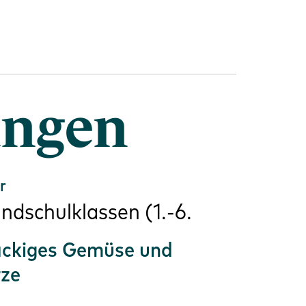
ungen
r
dschulklassen (1.-6.
ackiges Gemüse und
ze